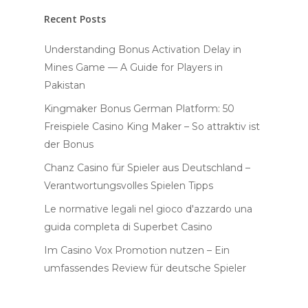
Home
Recent Posts
Share of Stomach
Understanding Bonus Activation Delay in
Mines Game — A Guide for Players in
Services
Pakistan
Blog
Kingmaker Bonus German Platform: 50
Freispiele Casino King Maker – So attraktiv ist
Contact Us
der Bonus
Chanz Casino für Spieler aus Deutschland –
Verantwortungsvolles Spielen Tipps
Le normative legali nel gioco d'azzardo una
guida completa di Superbet Casino
Im Casino Vox Promotion nutzen – Ein
umfassendes Review für deutsche Spieler